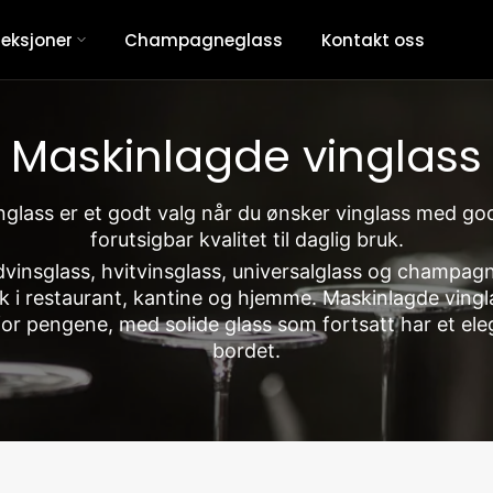
leksjoner
Champagneglass
Kontakt oss
Maskinlagde vinglass
nglass er et godt valg når du ønsker vinglass med go
forutsigbar kvalitet til daglig bruk.
dvinsglass, hvitvinsglass, universalglass og champag
k i restaurant, kantine og hjemme. Maskinlagde vingl
for pengene, med solide glass som fortsatt har et ele
bordet.