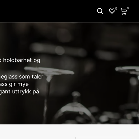
0
0
d holdbarhet og
neglass som tåler
ass gir mye
gant uttrykk på