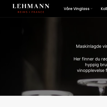
Hopp
Våre Vinglass
Kol
til
innholdet
Maskinlagde vi
Her finner du rø
hyppig bru
vinopplevelse 