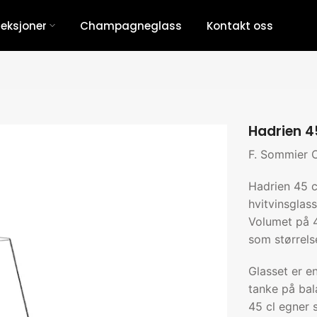
leksjoner
Champagneglass
Kontakt oss
Hadrien 45
F. Sommier C
Hadrien 45 c
hvitvinsglas
Volumet på 45
som størrels
Glasset er e
tanke på bal
45 cl egner 