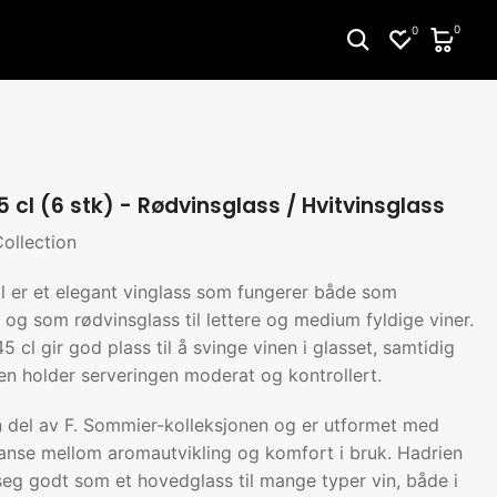
0
0
 cl (6 stk) - Rødvinsglass / Hvitvinsglass
ollection
l er et elegant vinglass som fungerer både som
s og som rødvinsglass til lettere og medium fyldige viner.
 cl gir god plass til å svinge vinen i glasset, samtidig
en holder serveringen moderat og kontrollert.
n del av F. Sommier-kolleksjonen og er utformet med
anse mellom aromautvikling og komfort i bruk. Hadrien
seg godt som et hovedglass til mange typer vin, både i