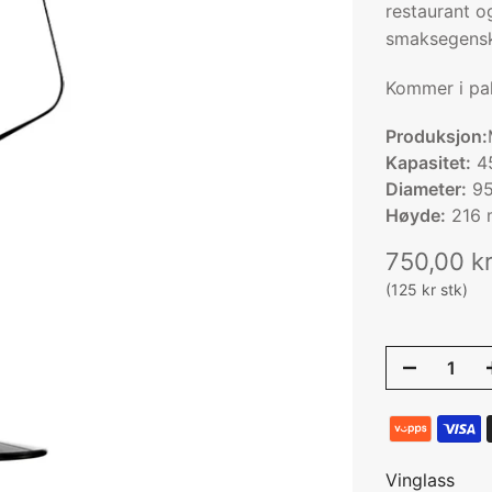
restaurant o
smaksegenska
Kommer i pak
Produksjon:
Kapasitet:
45
Diameter:
9
Høyde:
216
750,00 k
(125 kr stk)
Vinglass