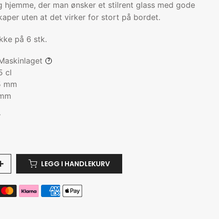
g hjemme, der man ønsker et stilrent glass med gode
per uten at det virker for stort på bordet.
ke på 6 stk.
Maskinlaget
?
 cl
5 mm
 mm
r
LEGG I HANDLEKURV