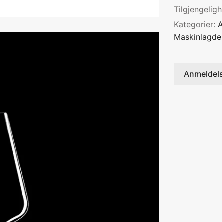
Tilgjengelig
Kategorier:
A
Maskinlagde 
Anmeldel