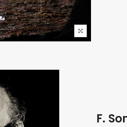
Klikk for å forstørre
F. So